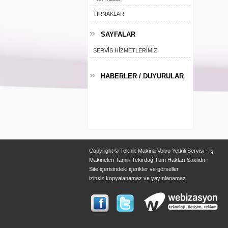
TIRNAKLAR
SAYFALAR
SERVİS HİZMETLERİMİZ
HABERLER / DUYURULAR
Volvo İş Makineleri Yetkili Servisiyiz!
Yeni Web Sitemiz Yayına Girmiştir.
Copyright © Teknik Makina Volvo Yetkili Servisi - İş
Makineleri Tamiri Tekirdağ Tüm Hakları Saklıdır.
Site içerisindeki içerikler ve görseller
izinsiz kopyalanamaz ve yayınlanamaz.