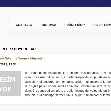
ANASAYFA
KURUMSAL
ÜRÜNLERİMİZ
SERVİS HİZM
RLER / DUYURULAR
eb Sitemiz Yayına Girmiştir.
 2013, 13:33
In in ligula pellentesque, mollis enim non, vestibulum sem. Nunc 
vitae. Cras suscipit orci nibh, et pellentesque dui vulputate eu.
suscipit. n ullamcorper fermentum suscipit. n ullamcorper ferme
In in ligula pellentesque, mollis enim non, vestibulum sem. Nunc 
vitae. Cras suscipit orci nibh, et pellentesque dui vulputate eu.
suscipit. n ullamcorper fermentum suscipit. n ullamcorper ferme