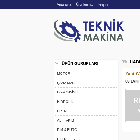
Anasayfa
Ürünlerimiz
İletişim
HABE
ÜRÜN GURUPLARI
Yeni W
MOTOR
08 Eylül
ŞANZIMAN
DİFRANSİYEL
HİDROLİK
FREN
ALT TAKIM
PİM & BURÇ
FİLTRELER