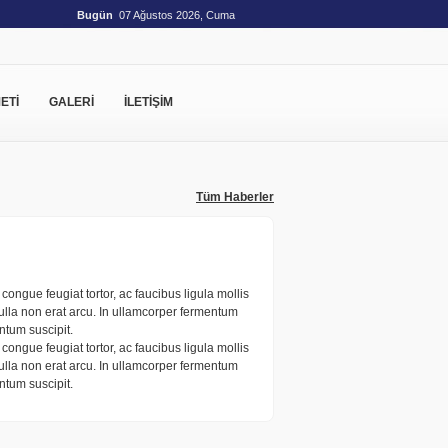
Bugün
07 Ağustos 2026, Cuma
ETİ
GALERİ
İLETİŞİM
Tüm Haberler
congue feugiat tortor, ac faucibus ligula mollis
 Nulla non erat arcu. In ullamcorper fermentum
ntum suscipit.
congue feugiat tortor, ac faucibus ligula mollis
 Nulla non erat arcu. In ullamcorper fermentum
ntum suscipit.