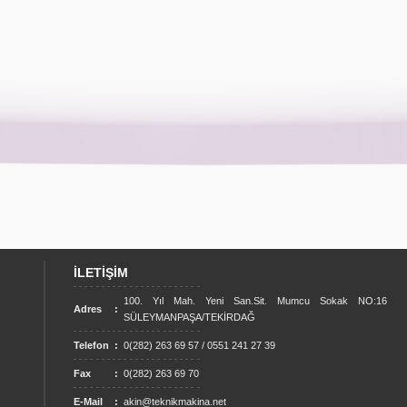
İLETİŞİM
100. Yıl Mah. Yeni San.Sit. Mumcu Sokak NO:16
Adres
:
SÜLEYMANPAŞA/TEKİRDAĞ
Telefon
:
0(282) 263 69 57 / 0551 241 27 39
Fax
:
0(282) 263 69 70
E-Mail
:
akin@teknikmakina.net